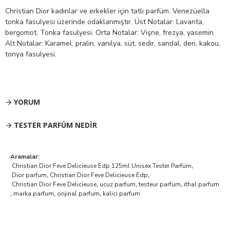
Christian Dior kadınlar ve erkekler için tatlı parfüm. Venezüella
tonka fasulyesi üzerinde odaklanmıştır. Üst Notalar: Lavanta,
bergomot, Tonka fasulyesi. Orta Notalar: Vişne, frezya, yasemin.
Alt Notalar: Karamel, pralin, vanilya, süt, sedir, sandal, deri, kakou,
tonya fasulyesi.
YORUM
TESTER PARFÜM NEDIR
Aramalar:
Christian Dior Feve Delicieuse Edp 125ml Unisex Tester Parfüm
,
Dior parfum
,
Christian Dior Feve Delicieuse Edp
,
Christian Dior Feve Delicieuse
,
ucuz parfum
,
testeur parfum
,
ithal parfum
,
marka parfum
,
orijinal parfum
,
kalici parfum