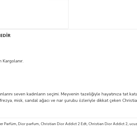
EDIR
 Kargolanır.
arını seven kadınların seçimi. Meyvenin tazeliğiyle hayatınıza tat kata
frezya, misk, sandal ağacı ve nar şurubu özleriyle dikkat çeken Christ
ter Parfüm
,
Dior parfum
,
Christian Dior Addict 2 Edt
,
Christian Dior Addict 2
,
ucuz