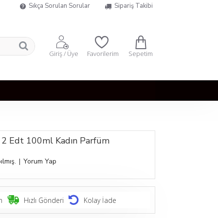
Sıkça Sorulan Sorular
Sipariş Takibi
Sepetim
Giriş / Üye
Favorilerim
ct 2 Edt 100ml Kadın Parfüm
ılmış.
|
Yorum Yap
n
Hızlı Gönderi
Kolay İade