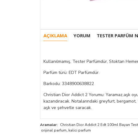
AÇIKLAMA
YORUM
TESTER PARFÜM N
Kullanılmamış, Tester Parfümdür, Stoktan Hemen
Parfüm türü: EDT Parfümdür.
Barkodu: 3348900638822
Christian Dior Addict 2 Yorumu: Yaramaz,aşk oyunl
kazandıracak. Notalarındaki greyfurt, bergamot, 
aşk ve şehvetle saracak.
Aramalar:
Christian Dior Addict 2 Edt 100ml Bayan Tes
orijinal parfum
,
kalici parfum