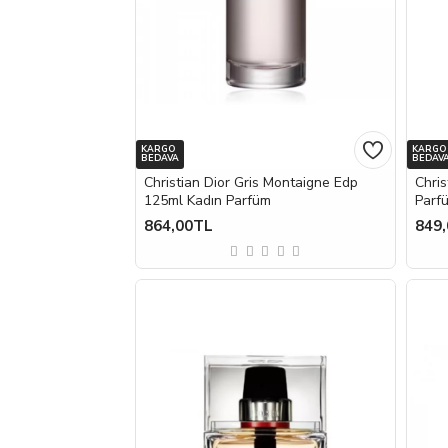
KARGO
KARGO
BEDAVA
BEDAV
Christian Dior Gris Montaigne Edp
Chri
125ml Kadın Parfüm
Parf
864,00TL
849