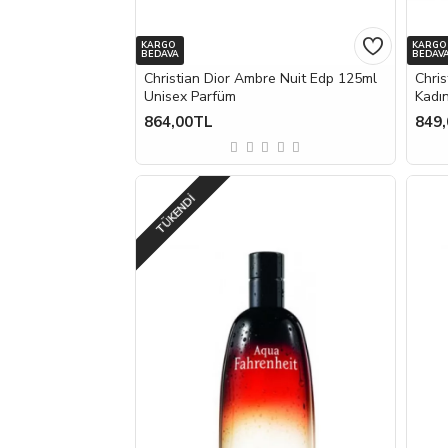
KARGO
KARGO
BEDAVA
BEDAV
Christian Dior Ambre Nuit Edp 125ml
Chris
Unisex Parfüm
Kadı
864,00TL
849
TÜKENDI