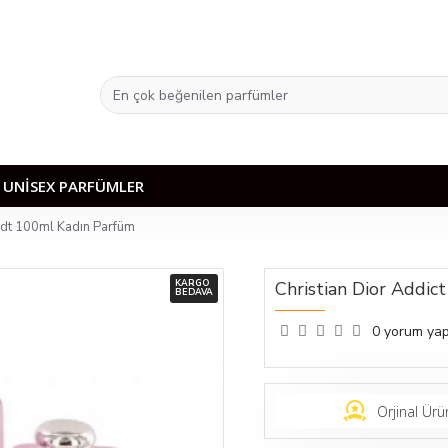
UNISEX PARFÜMLER
 Edt 100ml Kadın Parfüm
KARGO
Christian Dior Addi
BEDAVA
0 yorum yap
Orjinal Ürü