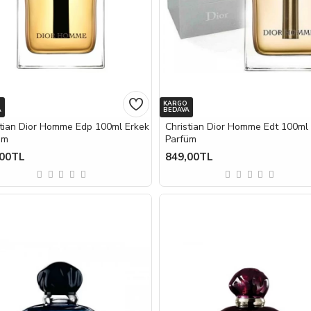
KARGO
A
BEDAVA
stian Dior Homme Edp 100ml Erkek
Christian Dior Homme Edt 100ml
üm
Parfüm
,00TL
849,00TL