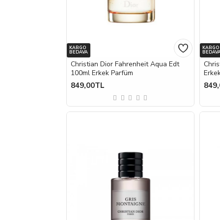
KARGO
KARGO
BEDAVA
BEDAV
Christian Dior Fahrenheit Aqua Edt
Chris
100ml Erkek Parfüm
Erke
849,00TL
849