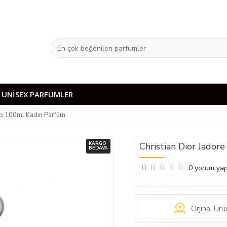
UNISEX PARFÜMLER
dp 100ml Kadın Parfüm
KARGO
Christian Dior Jado
BEDAVA
0 yorum yap
Orjinal Ürü