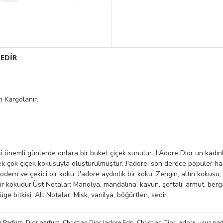
EDIR
 Kargolanır.
 önemli günlerde onlara bir buket çiçek sunulur. J'Adore Dior un kadın
k çok çiçek kokusuyla oluşturulmuştur. J'adore, son derece popüler ha
n ve çekici bir koku. J'adore aydınlık bir koku. Zengin, altın kokusu, gün
r kokudur.Üst Notalar: Manolya, mandalina, kavun, şeftali, armut, ber
ge bitkisi. Alt Notalar: Misk, vanilya, böğürtlen, sedir.
r Parfüm
,
Dior parfum
,
Christian Dior Jadore Edp
,
Christian Dior Jadore
,
ucuz pa