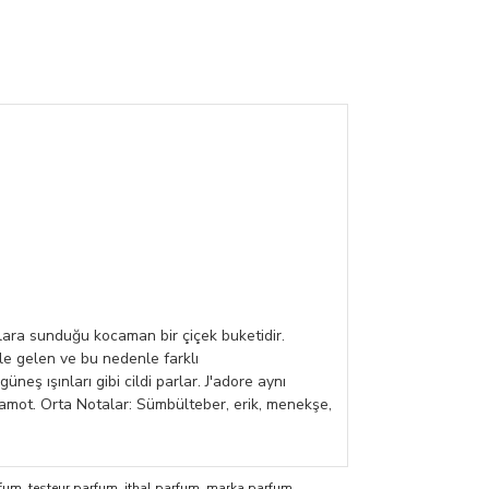
lara sunduğu kocaman bir çiçek buketidir.
le gelen ve bu nedenle farklı
eş ışınları gibi cildi parlar. J'adore aynı
gamot. Orta Notalar: Sümbülteber, erik, menekşe,
rfum
,
testeur parfum
,
ithal parfum
,
marka parfum
,