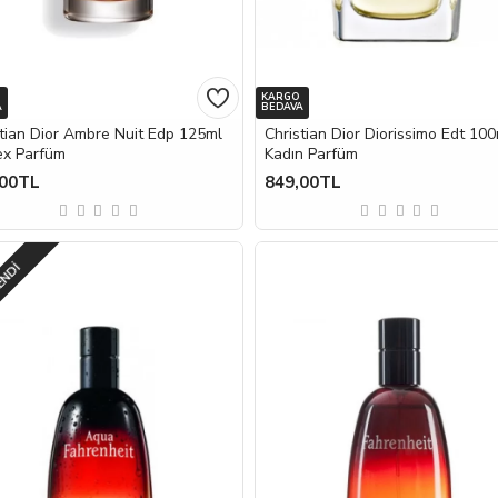
KARGO
A
BEDAVA
stian Dior Ambre Nuit Edp 125ml
Christian Dior Diorissimo Edt 10
ex Parfüm
Kadın Parfüm
,00TL
849,00TL
ENDI