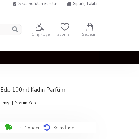
Sıkça Sorulan Sorular
Sipariş Takibi
Sepetim
Giriş / Üye
Favorilerim
re Edp 100ml Kadın Parfüm
ılmış.
|
Yorum Yap
n
Hızlı Gönderi
Kolay İade