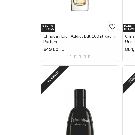
KARGO
KARGO
BEDAVA
BEDAV
Christian Dior Addict Edt 100ml Kadın
Chri
Parfüm
Unis
849,00TL
864
TÜKENDI
TÜK