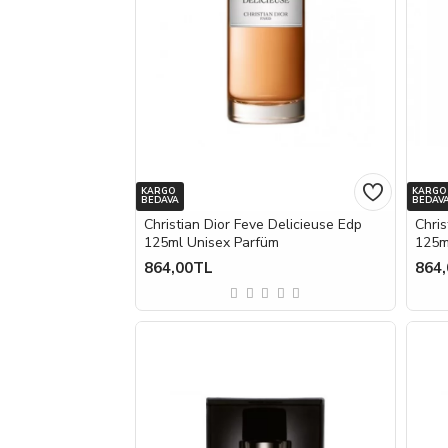
KARGO
KARGO
BEDAVA
BEDAV
Christian Dior Feve Delicieuse Edp
Chris
125ml Unisex Parfüm
125m
864,00TL
864