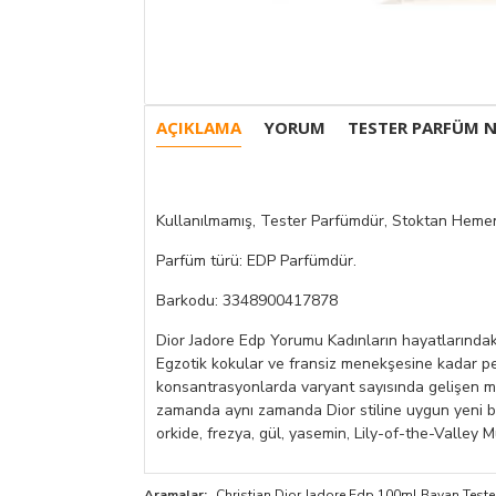
AÇIKLAMA
YORUM
TESTER PARFÜM N
Kullanılmamış, Tester Parfümdür, Stoktan Hemen
Parfüm türü: EDP Parfümdür.
Barkodu: 3348900417878
Dior Jadore Edp Yorumu Kadınların hayatlarındaki
Egzotik kokular ve fransiz menekşesine kadar pe
konsantrasyonlarda varyant sayısında gelişen moder
zamanda aynı zamanda Dior stiline uygun yeni bi
orkide, frezya, gül, yasemin, Lily-of-the-Valley Mü
Aramalar:
Christian Dior Jadore Edp 100ml Bayan Teste