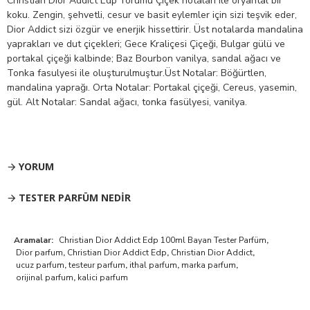
Christian Dior Addict Edp Yorumu Çiçek notaları ile oryantal bir
koku. Zengin, şehvetli, cesur ve basit eylemler için sizi teşvik eder,
Dior Addict sizi özgür ve enerjik hissettirir. Üst notalarda mandalina
yaprakları ve dut çiçekleri; Gece Kraliçesi Çiçeği, Bulgar gülü ve
portakal çiçeği kalbinde; Baz Bourbon vanilya, sandal ağacı ve
Tonka fasulyesi ile oluşturulmuştur.Üst Notalar: Böğürtlen,
mandalina yaprağı. Orta Notalar: Portakal çiçeği, Cereus, yasemin,
gül. Alt Notalar: Sandal ağacı, tonka fasülyesi, vanilya.
YORUM
TESTER PARFÜM NEDIR
Aramalar:
Christian Dior Addict Edp 100ml Bayan Tester Parfüm
,
Dior parfum
,
Christian Dior Addict Edp
,
Christian Dior Addict
,
ucuz parfum
,
testeur parfum
,
ithal parfum
,
marka parfum
,
orijinal parfum
,
kalici parfum