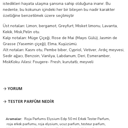
istedikleri hayata ulaşma şansına sahip olduğuna inanır. Bu
nedenle, bu kokunun içindeki her bir bileşen bu nadir karakter
özelliğine benzetilmek üzere seçilmiştir
Üst notaları: Limon, bergamot, Greyfurt, Misket limonu, Lavanta,
Kekik, Misk,Pelin otu.
Kalp notaları: Müge Çiçeği, Rose de Mai (Mayıs Gülü), Jasmin de
Grasse (Yasemin çiçeği), Elma, Kuşüzümü.
Alt notaları: Kasnı otu, Pembe biber, Cypriol, Vetiver, Ardıç meyvesi,
Sedir ağacı, Benzoin, Vanilya, Labdanum, Deri, Esmeramber,
MiskKoku Ailesi: Fougere- Fresh, kurutatlı, meyveli
YORUM
TESTER PARFÜM NEDIR
Aramalar:
Roja Parfums Elysium Edp 50 ml Erkek Tester Parfum
,
roja erkek parfumu
,
roja elysium
,
ucuz parfum
,
testeur parfum
,