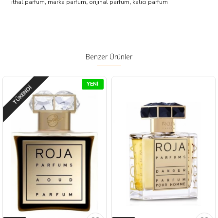
ithal parfum
,
marka parfum
,
orijinal parfum
,
kalici parfum
Benzer Ürünler
YENI
TÜKENDI