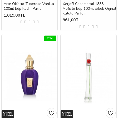
Arte Olfatto Tuberose Vanilla
Xerjoff Casamorati 1888
100ml Edp Kadın Parfüm
Mefisto Edp 100ml Erkek Orjinal
Kutulu Parfüm
1.019,00TL
961,00TL
YENI
KARGO
KARGO
BEDAVA
BEDAVA