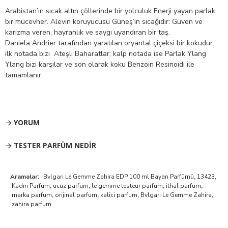
Arabistan’ın sıcak altın çöllerinde bir yolculuk Enerji yayan parlak
bir mücevher. Alevin koruyucusu Güneş’in sıcağıdır: Güven ve
karizma veren, hayranlık ve saygı uyandıran bir taş.
Daniela Andrier tarafından yaratılan oryantal çiçeksi bir kokudur.
ilk notada bizi Ateşli Baharatlar; kalp notada ise Parlak Ylang
Ylang bizi karşılar ve son olarak koku Benzoin Resinoidi ile
tamamlanır.
YORUM
TESTER PARFÜM NEDIR
Aramalar:
Bvlgari Le Gemme Zahira EDP 100 ml Bayan Parfümü
,
13423
,
Kadın Parfüm
,
ucuz parfum
,
le gemme testeur parfum
,
ithal parfum
,
marka parfum
,
orijinal parfum
,
kalici parfum
,
Bvlgari Le Gemme Zahira
,
zahira parfum