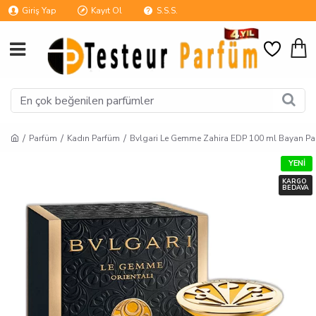
Giriş Yap
Kayıt Ol
S.S.S.
Parfüm
Kadın Parfüm
Bvlgari Le Gemme Zahira EDP 100 ml Bayan P
YENI
KARGO
BEDAVA