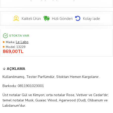
Kaliteli Ürün
Hızlı Gönderi
Kolay İade
STOKTA VAR
Le Labo
Marka:
Model:
13229
869,00TL
AÇIKLAMA
Kullanılmamış, Tester Parfümdür, Stoktan Hemen Kargolanır.
Barkodu: 0811901023001
Üst notalar Gül ve Kimyon; orta notalar Rose, Vetiver ve Cedar'dır;
temel notalar Musk, Guaiac Wood, Agarwood (Oud), Olibanum ve
Labdanum'dur.