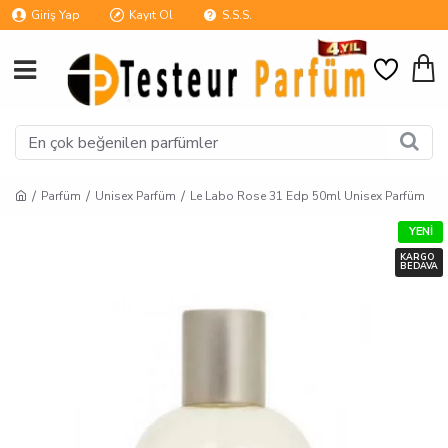
Giriş Yap
Kayıt Ol
S.S.S.
Parfüm
Unisex Parfüm
Le Labo Rose 31 Edp 50ml Unisex Parfüm
YENI
KARGO
BEDAVA