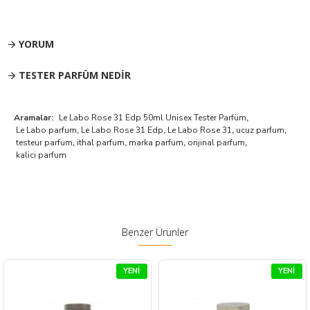
YORUM
TESTER PARFÜM NEDIR
Aramalar:
Le Labo Rose 31 Edp 50ml Unisex Tester Parfüm
,
Le Labo parfum
,
Le Labo Rose 31 Edp
,
Le Labo Rose 31
,
ucuz parfum
,
testeur parfum
,
ithal parfum
,
marka parfum
,
orijinal parfum
,
kalici parfum
Benzer Ürünler
YENI
YENI