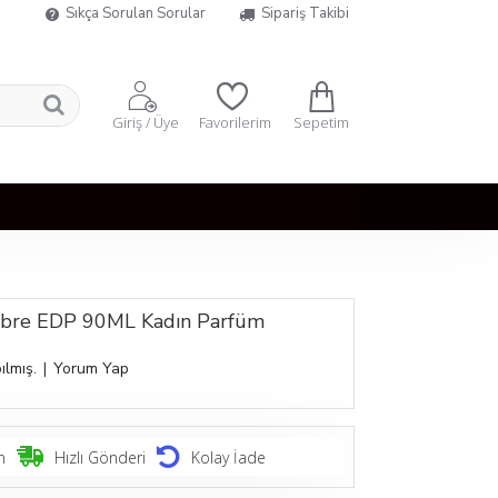
Sıkça Sorulan Sorular
Sipariş Takibi
Sepetim
Giriş / Üye
Favorilerim
Libre EDP 90ML Kadın Parfüm
ılmış.
|
Yorum Yap
n
Hızlı Gönderi
Kolay İade