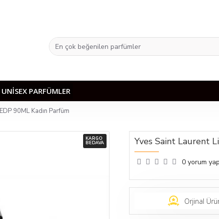
UNISEX PARFÜMLER
e EDP 90ML Kadın Parfüm
KARGO
Yves Saint Laurent 
BEDAVA
0 yorum yap
Orjinal Ürü