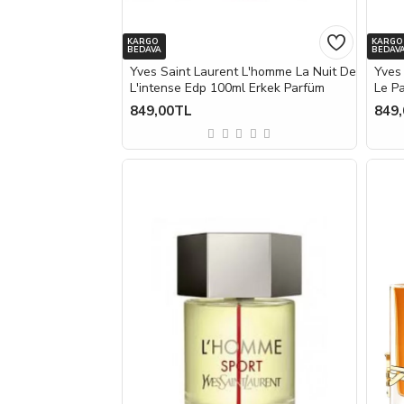
KARGO
KARGO
BEDAVA
BEDAV
Yves Saint Laurent L'homme La Nuit De
Yves
L'intense Edp 100ml Erkek Parfüm
Le P
849,00TL
849