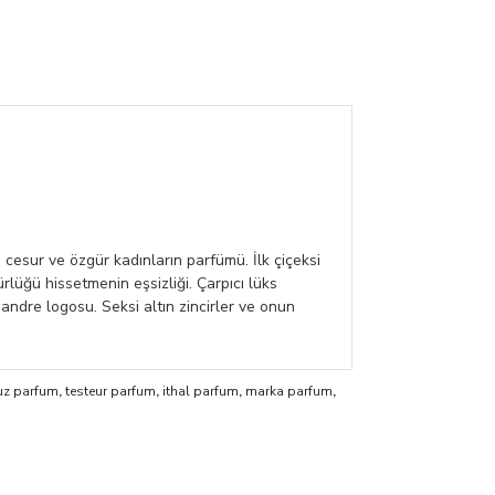
cesur ve özgür kadınların parfümü. İlk çiçeksi
rlüğü hissetmenin eşsizliği. Çarpıcı lüks
andre logosu. Seksi altın zincirler ve onun
uz parfum
,
testeur parfum
,
ithal parfum
,
marka parfum
,