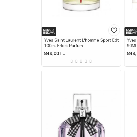
KARGO
KARGO
BEDAVA
BEDAV
Yves Saint Laurent L'homme Sport Edt
Yves 
100ml Erkek Parfüm
90ML
849,00TL
849