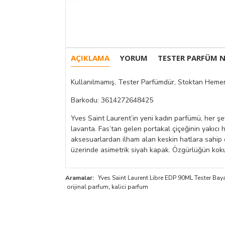
AÇIKLAMA
YORUM
TESTER PARFÜM N
Kullanılmamış, Tester Parfümdür, Stoktan Hemen
Barkodu: 3614272648425
Yves Saint Laurent’in yeni kadın parfümü, her ş
lavanta. Fas’tan gelen portakal çiçeğinin yakıcı 
aksesuarlardan ilham alan keskin hatlara sahip öz
üzerinde asimetrik siyah kapak. Özgürlüğün kok
Aramalar:
Yves Saint Laurent Libre EDP 90ML Tester Ba
orijinal parfum
,
kalici parfum