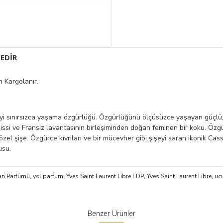
EDIR
 Kargolanır.
eyi sınırsızca yaşama özgürlüğü. Özgürlüğünü ölçüsüzce yaşayan güçlü, 
hissi ve Fransız lavantasının birleşiminden doğan feminen bir koku. Özgü
el şişe. Özgürce kıvrılan ve bir mücevher gibi şişeyi saran ikonik Cass
usu.
yan Parfümü
,
ysl parfum
,
Yves Saint Laurent Libre EDP
,
Yves Saint Laurent Libre
,
uc
Benzer Ürünler