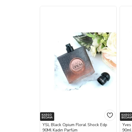
KARGO
KARGO
BEDAVA
BEDAV
YSL Black Opium Floral Shock Edp
Yves
90Ml Kadın Parfüm
90ml