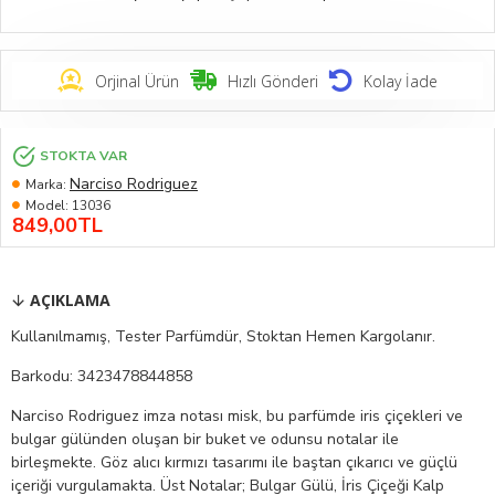
Orjinal Ürün
Hızlı Gönderi
Kolay İade
STOKTA VAR
Narciso Rodriguez
Marka:
Model:
13036
849,00TL
AÇIKLAMA
Kullanılmamış, Tester Parfümdür, Stoktan Hemen Kargolanır.
Barkodu: 3423478844858
Narciso Rodriguez imza notası misk, bu parfümde iris çiçekleri ve
bulgar gülünden oluşan bir buket ve odunsu notalar ile
birleşmekte. Göz alıcı kırmızı tasarımı ile baştan çıkarıcı ve güçlü
içeriği vurgulamakta. Üst Notalar; Bulgar Gülü, İris Çiçeği Kalp