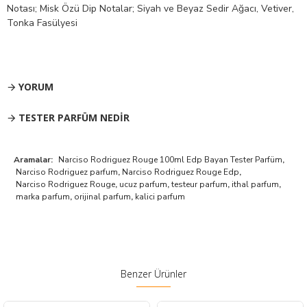
Notası; Misk Özü Dip Notalar; Siyah ve Beyaz Sedir Ağacı, Vetiver,
Tonka Fasülyesi
YORUM
TESTER PARFÜM NEDIR
Aramalar:
Narciso Rodriguez Rouge 100ml Edp Bayan Tester Parfüm
,
Narciso Rodriguez parfum
,
Narciso Rodriguez Rouge Edp
,
Narciso Rodriguez Rouge
,
ucuz parfum
,
testeur parfum
,
ithal parfum
,
marka parfum
,
orijinal parfum
,
kalici parfum
Benzer Ürünler