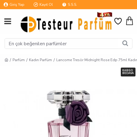
Giriş Yap
Kayıt Ol
S.S.S.
Parfüm
Kadın Parfüm
Lancome Tresör Midnight Rose Edp 75ml Kadı
KARGO
BEDAVA