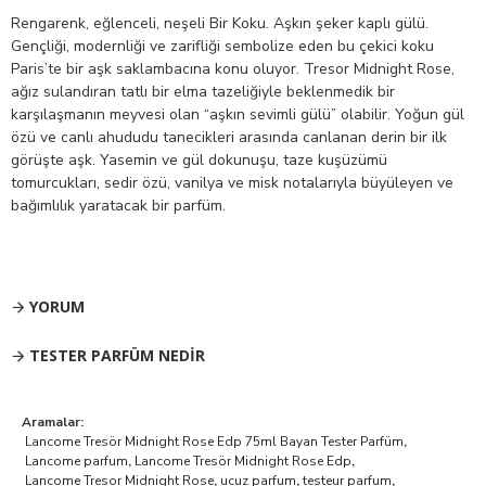
Rengarenk, eğlenceli, neşeli Bir Koku. Aşkın şeker kaplı gülü.
Gençliği, modernliği ve zarifliği sembolize eden bu çekici koku
Paris’te bir aşk saklambacına konu oluyor. Tresor Midnight Rose,
ağız sulandıran tatlı bir elma tazeliğiyle beklenmedik bir
karşılaşmanın meyvesi olan “aşkın sevimli gülü” olabilir. Yoğun gül
özü ve canlı ahududu tanecikleri arasında canlanan derin bir ilk
görüşte aşk. Yasemin ve gül dokunuşu, taze kuşüzümü
tomurcukları, sedir özü, vanilya ve misk notalarıyla büyüleyen ve
bağımlılık yaratacak bir parfüm.
YORUM
TESTER PARFÜM NEDIR
Aramalar:
Lancome Tresör Midnight Rose Edp 75ml Bayan Tester Parfüm
,
Lancome parfum
,
Lancome Tresör Midnight Rose Edp
,
Lancome Tresor Midnight Rose
,
ucuz parfum
,
testeur parfum
,