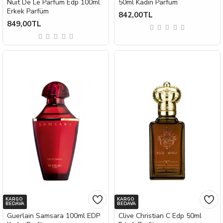
Nuit De Le Parfüm Edp 100ml
50ml Kadın Parfüm
Erkek Parfüm
842,00TL
849,00TL
KARGO
KARGO
BEDAVA
BEDAVA
Guerlain Samsara 100ml EDP
Clive Christian C Edp 50ml