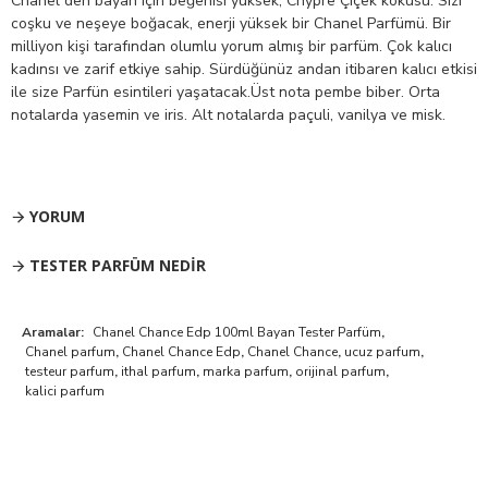
Chanel den bayan için beğenisi yüksek, Chypre Çiçek kokusu. Sizi
coşku ve neşeye boğacak, enerji yüksek bir Chanel Parfümü. Bir
milliyon kişi tarafından olumlu yorum almış bir parfüm. Çok kalıcı
kadınsı ve zarif etkiye sahip. Sürdüğünüz andan itibaren kalıcı etkisi
ile size Parfün esintileri yaşatacak.Üst nota pembe biber. Orta
notalarda yasemin ve iris. Alt notalarda paçuli, vanilya ve misk.
YORUM
TESTER PARFÜM NEDIR
Aramalar:
Chanel Chance Edp 100ml Bayan Tester Parfüm
,
Chanel parfum
,
Chanel Chance Edp
,
Chanel Chance
,
ucuz parfum
,
testeur parfum
,
ithal parfum
,
marka parfum
,
orijinal parfum
,
kalici parfum