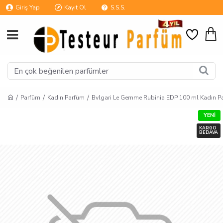
Giriş Yap
Kayıt Ol
S.S.S.
Parfüm
Kadın Parfüm
Bvlgari Le Gemme Rubinia EDP 100 ml Kadın P
YENI
KARGO
BEDAVA