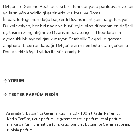
Bvlgari Le Gemme Reali aurası bizi, tüm dünyada parıldayan ve tüm
yolların yönlendirildiği şehirlerin kraliçesi ve Roma
İmparatorluğu’nun doğu başkenti Bizans’ın ihtişamına götürüyor.
Bu koleksiyon, her biri nadir ve büyüleyici olan dünyanın en değerli
üç taşının zenginliğini ve Bizans imparatoriçesi Theodora’nın
ayrıcalıklı bir ayrıcalığını kutluyor. Sembolik Bvlgari le gemme
amphora flacon’un kapağı, Bvlgari evinin sembolü olan görkemli
Roma sekiz köşeli yıldızı ile süslenmiştir.
YORUM
TESTER PARFÜM NEDIR
Aramalar:
Bvlgari Le Gemme Rubinia EDP 100 ml Kadın Parfümü
,
Kadın Parfüm
,
ucuz parfum
,
le gemme testeur parfum
,
ithal parfum
,
marka parfum
,
orijinal parfum
,
kalici parfum
,
Bvlgari Le Gemme rubinia
,
rubinia parfum