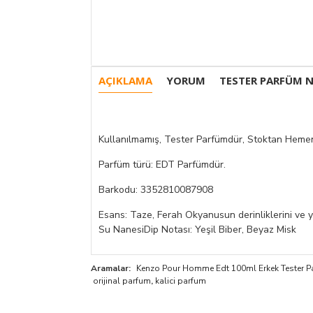
AÇIKLAMA
YORUM
TESTER PARFÜM N
Kullanılmamış, Tester Parfümdür, Stoktan Hemen
Parfüm türü: EDT Parfümdür.
Barkodu: 3352810087908
Esans: Taze, Ferah Okyanusun derinliklerini ve ya
Su NanesiDip Notası: Yeşil Biber, Beyaz Misk
Aramalar:
Kenzo Pour Homme Edt 100ml Erkek Tester P
orijinal parfum
,
kalici parfum