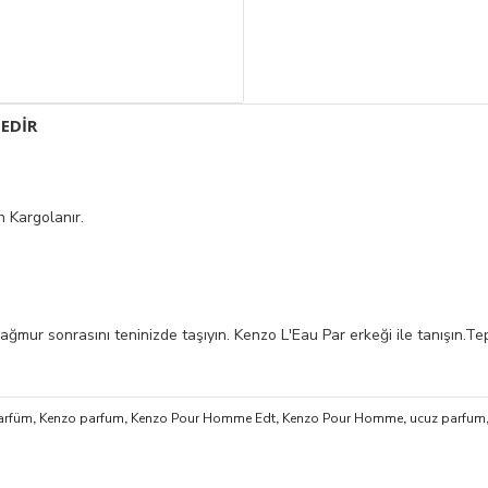
EDIR
 Kargolanır.
ğmur sonrasını teninizde taşıyın. Kenzo L'Eau Par erkeği ile tanışın.Te
arfüm
,
Kenzo parfum
,
Kenzo Pour Homme Edt
,
Kenzo Pour Homme
,
ucuz parfum