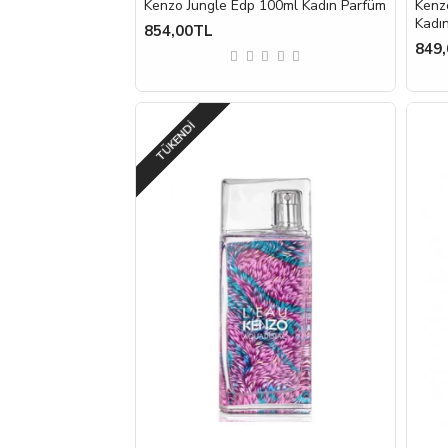
Kenzo Jungle Edp 100ml Kadın Parfüm
Kenz
Kadı
854,00TL
849
TÜKENDI