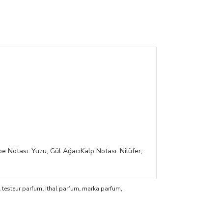
pe Notası: Yuzu, Gül AğacıKalp Notası: Nilüfer,
,
testeur parfum
,
ithal parfum
,
marka parfum
,