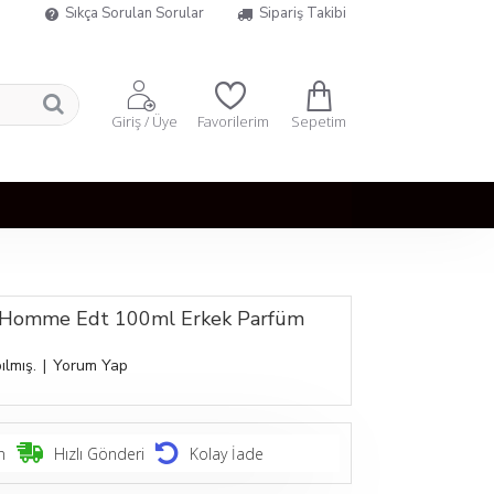
Sıkça Sorulan Sorular
Sipariş Takibi
Sepetim
Giriş / Üye
Favorilerim
 Homme Edt 100ml Erkek Parfüm
ılmış.
|
Yorum Yap
n
Hızlı Gönderi
Kolay İade