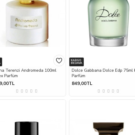
KARGO
A
BEDAVA
ana Terenzi Andromeda 100ml
Dolce Gabbana Dolce Edp 75ml 
ex Parfüm
Parfüm
9,00TL
849,00TL