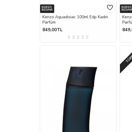
KARGO
KARGO
BEDAVA
BEDAV
Kenzo Aquadisiac 100ml Edp Kadın
Kenz
Parfüm
Parf
849,00TL
849
TÜK