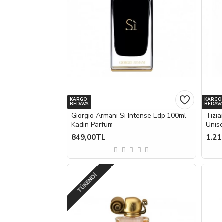
KARGO
KARGO
BEDAVA
BEDAV
Giorgio Armani Si Intense Edp 100ml
Tizi
Kadın Parfüm
Unis
849,00TL
1.21
TÜKENDI