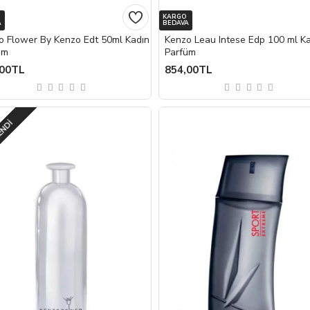
KARGO
A
BEDAVA
o Flower By Kenzo Edt 50ml Kadın
Kenzo Leau Intese Edp 100 ml K
üm
Parfüm
,00TL
854,00TL
ENDI