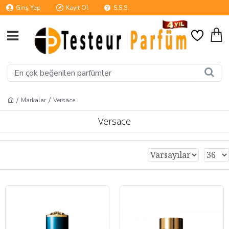
Giriş Yap
Kayıt Ol
S.S.S.
Markalar
Versace
Versace