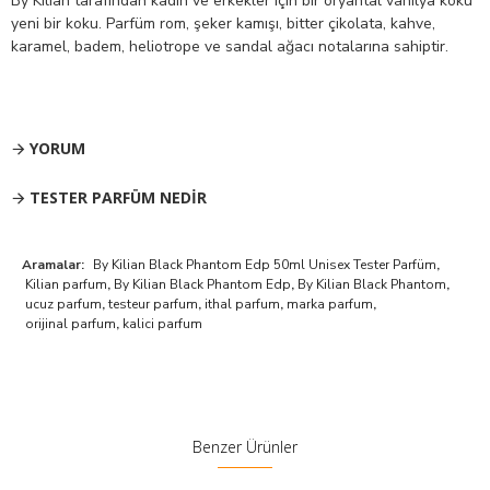
By Kilian tarafından kadın ve erkekler için bir oryantal vanilya koku
yeni bir koku. Parfüm rom, şeker kamışı, bitter çikolata, kahve,
karamel, badem, heliotrope ve sandal ağacı notalarına sahiptir.
YORUM
TESTER PARFÜM NEDIR
Aramalar:
By Kilian Black Phantom Edp 50ml Unisex Tester Parfüm
,
Kilian parfum
,
By Kilian Black Phantom Edp
,
By Kilian Black Phantom
,
ucuz parfum
,
testeur parfum
,
ithal parfum
,
marka parfum
,
orijinal parfum
,
kalici parfum
Benzer Ürünler