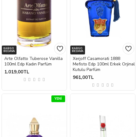
KARGO
KARGO
BEDAVA
BEDAVA
Arte Olfatto Tuberose Vanilla
Xerjoff Casamorati 1888
100ml Edp Kadın Parfüm
Mefisto Edp 100ml Erkek Orjinal
Kutulu Parfüm
1.019,00TL
961,00TL
YENI