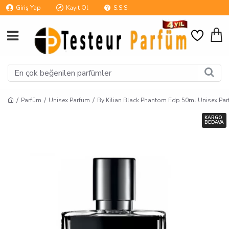
Giriş Yap
Kayıt Ol
S.S.S.
Parfüm
Unisex Parfüm
By Kilian Black Phantom Edp 50ml Unisex Pa
KARGO
BEDAVA