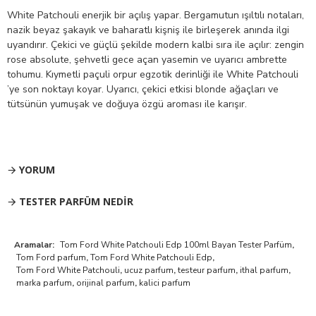
White Patchouli enerjik bir açılış yapar. Bergamutun ışıltılı notaları,
nazik beyaz şakayık ve baharatlı kişniş ile birleşerek anında ilgi
uyandırır. Çekici ve güçlü şekilde modern kalbi sıra ile açılır: zengin
rose absolute, şehvetli gece açan yasemin ve uyarıcı ambrette
tohumu. Kıymetli paçuli orpur egzotik derinliği ile White Patchouli
’ye son noktayı koyar. Uyarıcı, çekici etkisi blonde ağaçları ve
tütsünün yumuşak ve doğuya özgü aroması ile karışır.
YORUM
TESTER PARFÜM NEDIR
Aramalar:
Tom Ford White Patchouli Edp 100ml Bayan Tester Parfüm
,
Tom Ford parfum
,
Tom Ford White Patchouli Edp
,
Tom Ford White Patchouli
,
ucuz parfum
,
testeur parfum
,
ithal parfum
,
marka parfum
,
orijinal parfum
,
kalici parfum