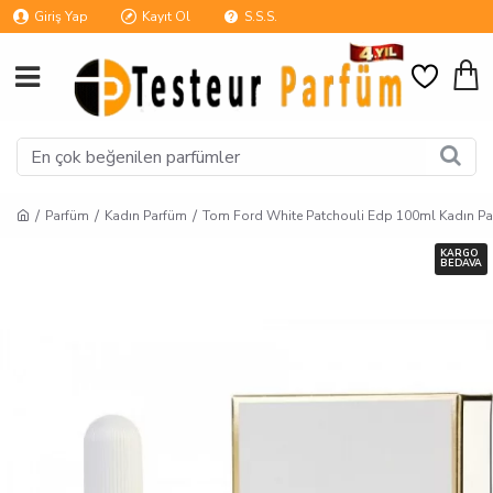
Giriş Yap
Kayıt Ol
S.S.S.
Parfüm
Kadın Parfüm
Tom Ford White Patchouli Edp 100ml Kadın P
KARGO
BEDAVA