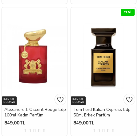
YENI
KARGO
KARGO
BEDAVA
BEDAVA
Alexandre J. Oscent Rouge Edp
Tom Ford Italian Cypress Edp
100ml Kadın Parfüm
50ml Erkek Parfüm
849,00TL
849,00TL