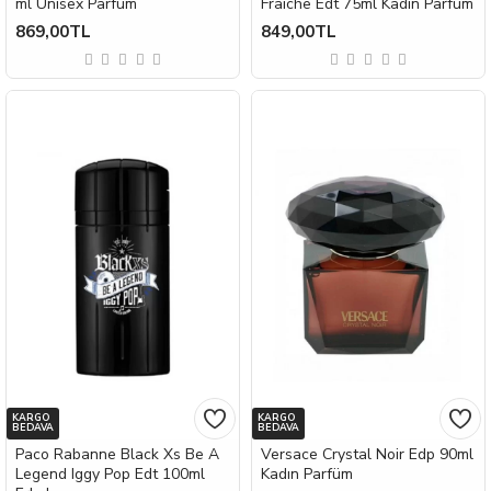
ml Unisex Parfüm
Fraiche Edt 75ml Kadın Parfüm
869,00TL
849,00TL
KARGO
KARGO
BEDAVA
BEDAVA
Paco Rabanne Black Xs Be A
Versace Crystal Noir Edp 90ml
Legend Iggy Pop Edt 100ml
Kadın Parfüm