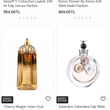
Xerjoff V Collection Laylati 100
Kenzo Flower By Kenzo Edt
ml Edp Unisex Parfüm
50ml Kadın Parfüm
954,00TL
849,00TL
KARGO
KARGO
BEDAVA
BEDAVA
Thierry Mugler Alien Oud
Valentino Valentina Edp 80ml