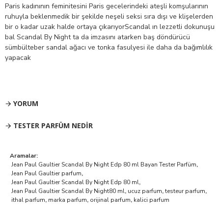
Paris kadınının feminitesini Paris gecelerindeki ateşli komşularının
ruhuyla beklenmedik bir şekilde neşeli seksi sıra dışı ve klişelerden
bir o kadar uzak halde ortaya çıkarıyorScandal ın lezzetli dokunuşu
bal Scandal By Night ta da imzasını atarken baş döndürücü
sümbülteber sandal ağacı ve tonka fasulyesi ile daha da bağımlılık
yapacak
YORUM
TESTER PARFÜM NEDIR
Aramalar:
Jean Paul Gaultier Scandal By Night Edp 80 ml Bayan Tester Parfüm
,
Jean Paul Gaultier parfum
,
Jean Paul Gaultier Scandal By Night Edp 80 ml
,
Jean Paul Gaultier Scandal By Night80 ml
,
ucuz parfum
,
testeur parfum
,
ithal parfum
,
marka parfum
,
orijinal parfum
,
kalici parfum