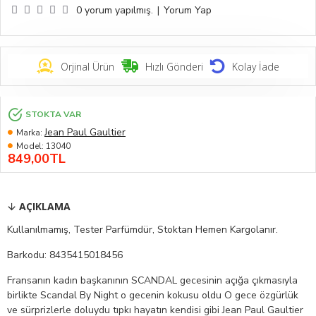
0 yorum yapılmış.
|
Yorum Yap
Orjinal Ürün
Hızlı Gönderi
Kolay İade
STOKTA VAR
Jean Paul Gaultier
Marka:
Model:
13040
849,00TL
AÇIKLAMA
Kullanılmamış, Tester Parfümdür, Stoktan Hemen Kargolanır.
Barkodu: 8435415018456
Fransanın kadın başkanının SCANDAL gecesinin açığa çıkmasıyla
birlikte Scandal By Night o gecenin kokusu oldu O gece özgürlük
ve sürprizlerle doluydu tıpkı hayatın kendisi gibi Jean Paul Gaultier