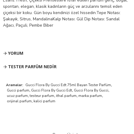
Esans: Fresh, Çiçeksi Prenseslere ithaf edilen parfüm genç, doğal,
spontan, elegan, klasik kadınların güç ve arzularını temsil eden
çiçeksi bir koku. Gün boyu kendinizi özel hissedin.Tepe Notası:
Şakayık, Sitrus, MandalinaKalp Notası: Gül Dip Notası: Sandal
Ağacı, Paçuli, Pembe Biber
YORUM
TESTER PARFÜM NEDIR
Aramalar:
Gucci Flora By Gucci Edt 75ml Bayan Tester Parfüm
,
Gucci parfum
,
Gucci Flora By Gucci Edt
,
Gucci Flora By Gucci
,
ucuz parfum
,
testeur parfum
,
ithal parfum
,
marka parfum
,
orijinal parfum
,
kalici parfum