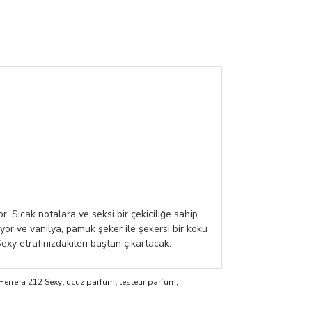
r. Sıcak notalara ve seksi bir çekiciliğe sahip
or ve vanilya, pamuk şeker ile şekersi bir koku
xy etrafınızdakileri baştan çıkartacak.
Herrera 212 Sexy
,
ucuz parfum
,
testeur parfum
,