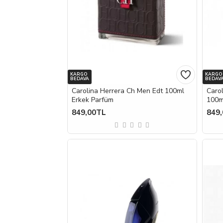
KARGO
KARGO
BEDAVA
BEDAV
Carolina Herrera Ch Men Edt 100ml
Caro
Erkek Parfüm
100m
849,00TL
849