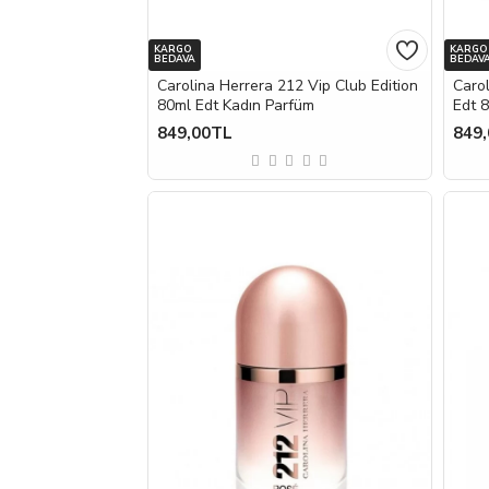
KARGO
KARGO
BEDAVA
BEDAV
Carolina Herrera 212 Vip Club Edition
Carol
80ml Edt Kadın Parfüm
Edt 
849,00TL
849