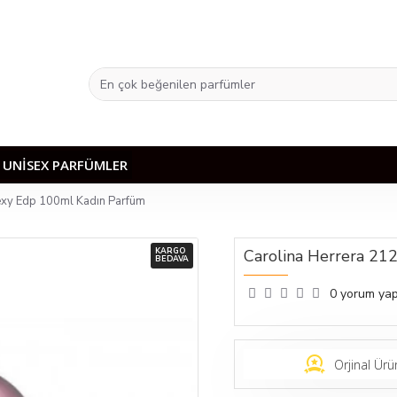
UNISEX PARFÜMLER
exy Edp 100ml Kadın Parfüm
KARGO
Carolina Herrera 21
BEDAVA
0 yorum yap
Orjinal Ürü