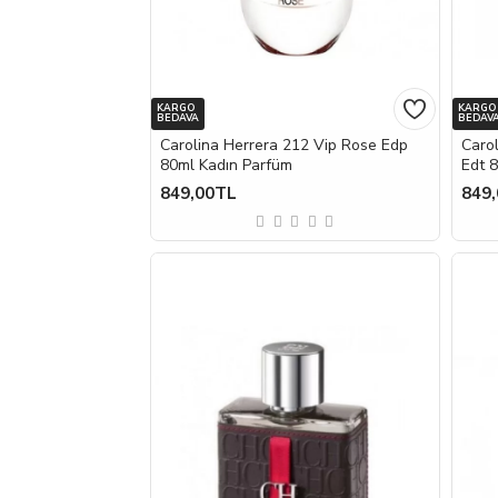
KARGO
KARGO
BEDAVA
BEDAV
Carolina Herrera 212 Vip Rose Edp
Carol
80ml Kadın Parfüm
Edt 
849,00TL
849