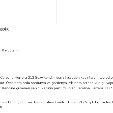
EDIR
 Kargolanır.
ren Carolina Herrera 212 Sexy kendini eşsiz hisseden kadınlara hitap ediyo
ot. Orta notalarda sardunya ve gardenya. Alt notaları son vuruşu yapıy
. Kendine güvenen şehirli kadının parfümü olan Carolina Herrera 212 Se
Tester Parfüm
,
Carolina Herrera parfum
,
Carolina Herrera 212 Sexy Edp
,
Carolina 
um