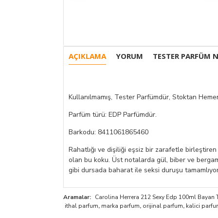
AÇIKLAMA
YORUM
TESTER PARFÜM N
Kullanılmamış, Tester Parfümdür, Stoktan Hemen
Parfüm türü: EDP Parfümdür.
Barkodu: 8411061865460
Rahatlığı ve dişiliği eşsiz bir zarafetle birleşti
olan bu koku. Üst notalarda gül, biber ve bergam
gibi dursada baharat ile seksi duruşu tamamlıyor
Aramalar:
Carolina Herrera 212 Sexy Edp 100ml Bayan 
ithal parfum
,
marka parfum
,
orijinal parfum
,
kalici parf