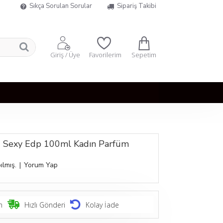
Sıkça Sorulan Sorular
Sipariş Takibi
Sepetim
Giriş / Üye
Favorilerim
2 Sexy Edp 100ml Kadın Parfüm
ılmış.
|
Yorum Yap
n
Hızlı Gönderi
Kolay İade