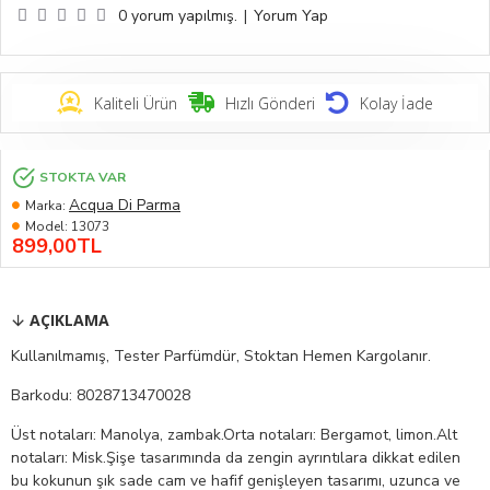
0 yorum yapılmış.
|
Yorum Yap
Kaliteli Ürün
Hızlı Gönderi
Kolay İade
STOKTA VAR
Acqua Di Parma
Marka:
Model:
13073
899,00TL
AÇIKLAMA
Kullanılmamış, Tester Parfümdür, Stoktan Hemen Kargolanır.
Barkodu: 8028713470028
Üst notaları: Manolya, zambak.Orta notaları: Bergamot, limon.Alt
notaları: Misk.Şişe tasarımında da zengin ayrıntılara dikkat edilen
bu kokunun şık sade cam ve hafif genişleyen tasarımı, uzunca ve