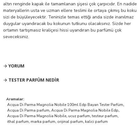
altın renginde kapak ile tamamlanan şişesi çok çarpıcıdır. En nadide
materyallerin usta ve uzman ellere teslimi ile ortaya çıkmış bu koku
sizi de büyüleyecektir. Teninizle temas ettiği anda sizde inanılmaz
duygular uyandıracak bu kokunun tutkunu olacaksınız. Sizde her
ortamın tartışmasız kraliçesi hissi uyandıran bu parfümü çok
seveceksiniz.
YORUM
TESTER PARFÜM NEDIR
Aramalar:
Acqua Di Parma Magnolia Nobile 100ml Edp Bayan Tester Parfüm
,
Acqua Di Parma parfum
,
Acqua Di Parma Magnolia Nobile Edp
,
Acqua Di Parma Magnolia Nobile
,
ucuz parfum
,
testeur parfum
,
ithal parfum
,
marka parfum
,
orijinal parfum
,
kalici parfum