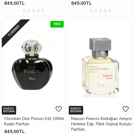
849,00TL
849,00TL
YENI
TÜKENDI
KARGO
KARGO
BEDAVA
BEDAVA
Christian Dior Poison Edt 100ml
Maison Francis Kürkdjian Amyris
Kadın Parfüm
Homme Edp 70ml Orjinal Kutulu
Parfüm
849,00TL