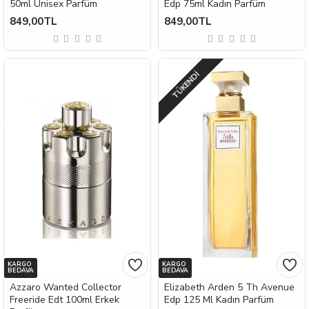
50ml Unisex Parfüm
Edp 75ml Kadın Parfüm
849,00TL
849,00TL
TÜKENDI
KARGO
KARGO
BEDAVA
BEDAVA
Azzaro Wanted Collector
Elizabeth Arden 5 Th Avenue
Freeride Edt 100ml Erkek
Edp 125 Ml Kadın Parfüm