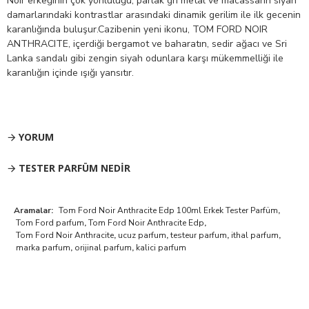
Noir erkeğinin çok yönlülüğü, parlak gri metal ve macassarın siyah
damarlarındaki kontrastlar arasındaki dinamik gerilim ile ilk gecenin
karanlığında buluşur.Cazibenin yeni ikonu, TOM FORD NOIR
ANTHRACITE, içerdiği bergamot ve baharatın, sedir ağacı ve Sri
Lanka sandalı gibi zengin siyah odunlara karşı mükemmelliği ile
karanlığın içinde ışığı yansıtır.
YORUM
TESTER PARFÜM NEDIR
Aramalar:
Tom Ford Noir Anthracite Edp 100ml Erkek Tester Parfüm
,
Tom Ford parfum
,
Tom Ford Noir Anthracite Edp
,
Tom Ford Noir Anthracite
,
ucuz parfum
,
testeur parfum
,
ithal parfum
,
marka parfum
,
orijinal parfum
,
kalici parfum