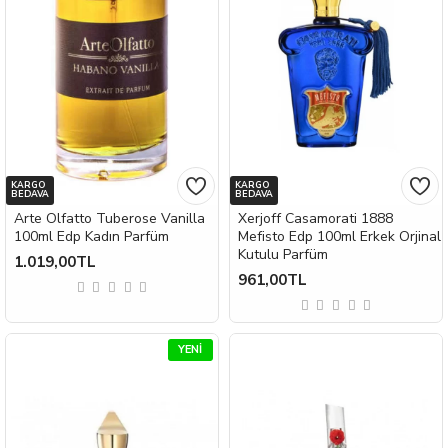
KARGO
KARGO
BEDAVA
BEDAVA
Arte Olfatto Tuberose Vanilla
Xerjoff Casamorati 1888
100ml Edp Kadın Parfüm
Mefisto Edp 100ml Erkek Orjinal
Kutulu Parfüm
1.019,00TL
961,00TL
YENI