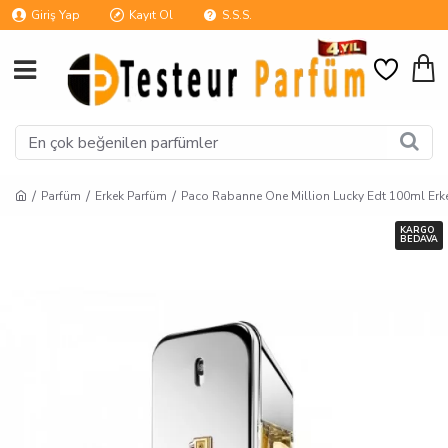
Giriş Yap
Kayıt Ol
S.S.S.
Parfüm
Erkek Parfüm
Paco Rabanne One Million Lucky Edt 100ml Erk
KARGO
BEDAVA