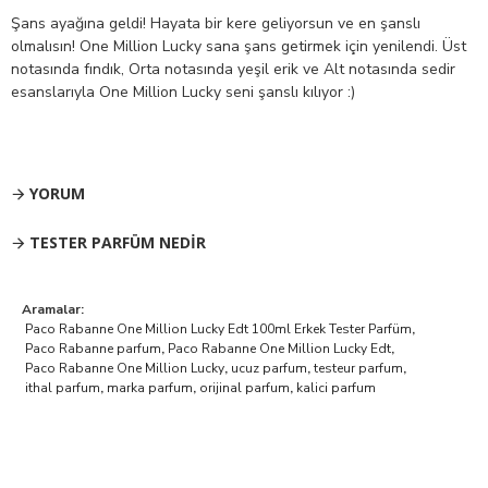
Şans ayağına geldi! Hayata bir kere geliyorsun ve en şanslı
olmalısın! One Million Lucky sana şans getirmek için yenilendi. Üst
notasında fındık, Orta notasında yeşil erik ve Alt notasında sedir
esanslarıyla One Million Lucky seni şanslı kılıyor :)
YORUM
TESTER PARFÜM NEDIR
Aramalar:
Paco Rabanne One Million Lucky Edt 100ml Erkek Tester Parfüm
,
Paco Rabanne parfum
,
Paco Rabanne One Million Lucky Edt
,
Paco Rabanne One Million Lucky
,
ucuz parfum
,
testeur parfum
,
ithal parfum
,
marka parfum
,
orijinal parfum
,
kalici parfum