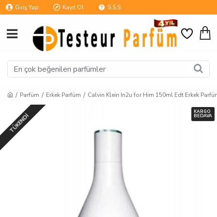
Giriş Yap
Kayıt Ol
S.S.S.
Parfüm
Erkek Parfüm
Calvin Klein In2u for Him 150ml Edt Erkek Parf
KARGO
TÜKENDI
BEDAVA