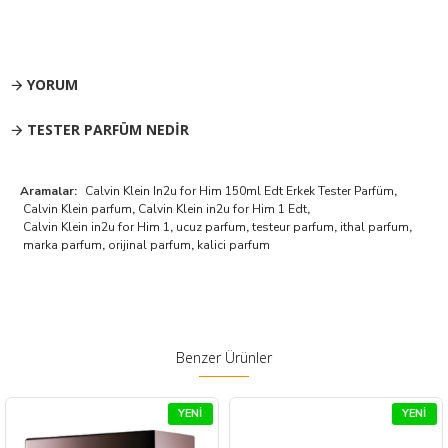
YORUM
TESTER PARFÜM NEDIR
Aramalar:
Calvin Klein In2u for Him 150ml Edt Erkek Tester Parfüm
,
Calvin Klein parfum
,
Calvin Klein in2u for Him 1 Edt
,
Calvin Klein in2u for Him 1
,
ucuz parfum
,
testeur parfum
,
ithal parfum
,
marka parfum
,
orijinal parfum
,
kalici parfum
Benzer Ürünler
YENI
YENI