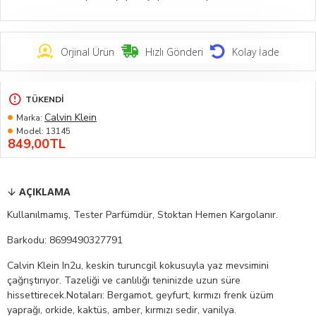
Orjinal Ürün
Hızlı Gönderi
Kolay İade
TÜKENDI
Calvin Klein
Marka:
Model:
13145
849,00TL
AÇIKLAMA
Kullanılmamış, Tester Parfümdür, Stoktan Hemen Kargolanır.
Barkodu: 8699490327791
Calvin Klein In2u, keskin turuncgil kokusuyla yaz mevsimini
çağrıştırıyor. Tazeliği ve canlılığı teninizde uzun süre
hissettirecek.Notaları: Bergamot, geyfurt, kırmızı frenk üzüm
yaprağı, orkide, kaktüs, amber, kırmızı sedir, vanilya.