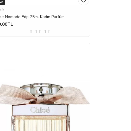
VA
oé
oe Nomade Edp 75ml Kadın Parfüm
9,00TL