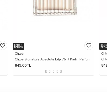
KARGO
KAR
BEDAVA
BEDA
Chloé
Chl
Chloe Signature Absolute Edp 75ml Kadın Parfüm
Chl
849,00TL
84