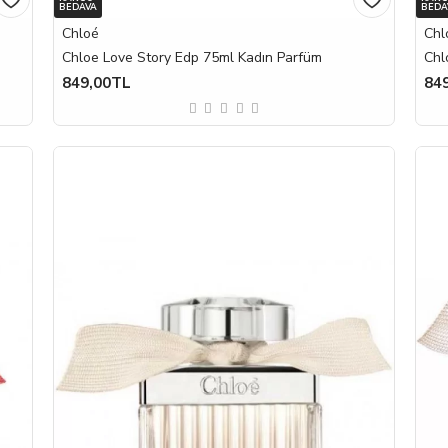
BEDAVA
BEDA
Chloé
Chl
Chloe Love Story Edp 75ml Kadın Parfüm
Chl
849,00TL
84