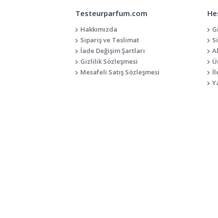
Testeurparfum.com
He
Hakkımızda
G
Sipariş ve Teslimat
S
İade Değişim Şartları
A
Gizlilik Sözleşmesi
Ü
Mesafeli Satış Sözleşmesi
İl
Y