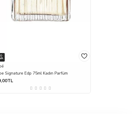
GO
VA
oé
oe Signature Edp 75ml Kadın Parfüm
9,00TL