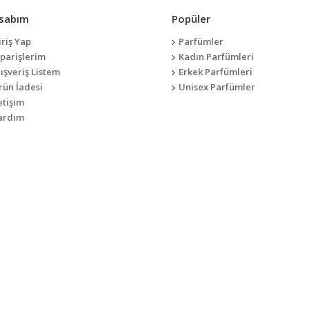
sabım
Popüler
iriş Yap
Parfümler
iparişlerim
Kadın Parfümleri
lışveriş Listem
Erkek Parfümleri
rün İadesi
Unisex Parfümler
etişim
ardım