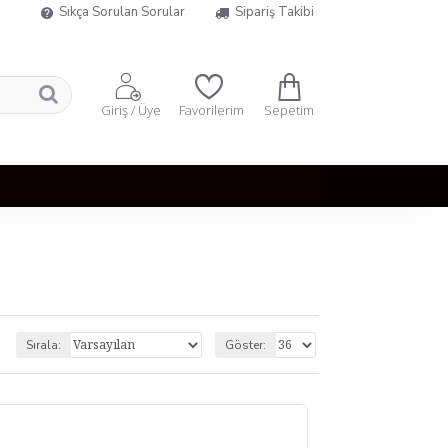
Sıkça Sorulan Sorular
Sipariş Takibi
Sepetim
Giriş / Üye
Favorilerim
Sırala:
Göster: